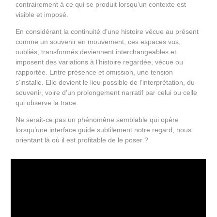
contrairement à ce qui se produit lorsqu’un contexte est
visible et imposé.
En considérant la continuité d’une histoire vécue au présent
comme un souvenir en mouvement, ces espaces vus,
oubliés, transformés deviennent interchangeables et
imposent des variations à l’histoire regardée, vécue ou
rapportée. Entre présence et omission, une tension
s’installe. Elle devient le lieu possible de l’interprétation, du
souvenir, voire d’un prolongement narratif par celui ou celle
qui observe la trace.
Ne serait-ce pas un phénomène semblable qui opère
lorsqu’une interface guide subtilement notre regard, nous
orientant là où il est profitable de le poser ?